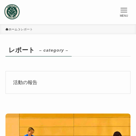
MENU
ホーム
レポート
レポート
– category –
活動の報告